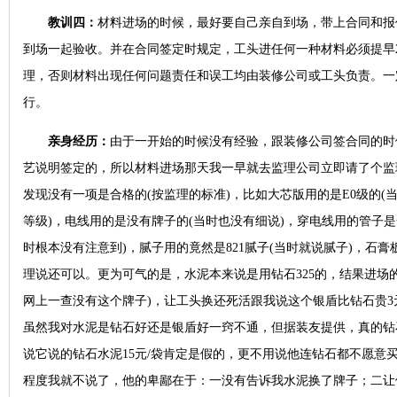
教训四：
材料进场的时候，最好要自己亲自到场，带上合同和报
到场一起验收。并在合同签定时规定，工头进任何一种材料必须提早24
理，否则材料出现任何问题责任和误工均由装修公司或工头负责。一
行。
亲身经历：
由于一开始的时候没有经验，跟装修公司签合同的时
艺说明签定的，所以材料进场那天我一早就去监理公司立即请了个监
发现没有一项是合格的(按监理的标准)，比如大芯版用的是E0级的(
等级)，电线用的是没有牌子的(当时也没有细说)，穿电线用的管子是
时根本没有注意到)，腻子用的竟然是821腻子(当时就说腻子)，石
理说还可以。更为可气的是，水泥本来说是用钻石325的，结果进场
网上一查没有这个牌子)，让工头换还死活跟我说这个银盾比钻石贵3
虽然我对水泥是钻石好还是银盾好一窍不通，但据装友提供，真的钻石
说它说的钻石水泥15元/袋肯定是假的，更不用说他连钻石都不愿意
程度我就不说了，他的卑鄙在于：一没有告诉我水泥换了牌子；二让