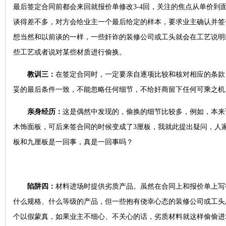
最后签定合同前都会来回就报价单修改3-4回，关注的焦点从单价到
谈得差不多，对方会给业主一个最后给定的样本，要求业主确认并签
想当然和以前谈的一样，一些奸诈的装修公司或工头就会在工艺说明
些工艺或者说对某些材质进行偷换。
教训三：
在签定合同时，一定要亲自逐项比较和核对相应的条款
妥的最后条件一致，不能忽略任何细节，不给奸商留下任何可乘之机
亲身经历：
这是偶然中发现的，偷换的细节比较多，例如，本来
木饰面板，可后来签合同的时候变成了3厘板，我就此提出疑问，人
板和九厘板是一回事，真是一回事吗？
陷阱四：
材料进场时提供劣质产品。虽然在合同上和报价单上写
什么规格、什么等级的产品，但一些抱有侥幸心态的装修公司或工头
个以假蒙真，如果业主不细心、不关心的话，劣质材料就这样偷偷进