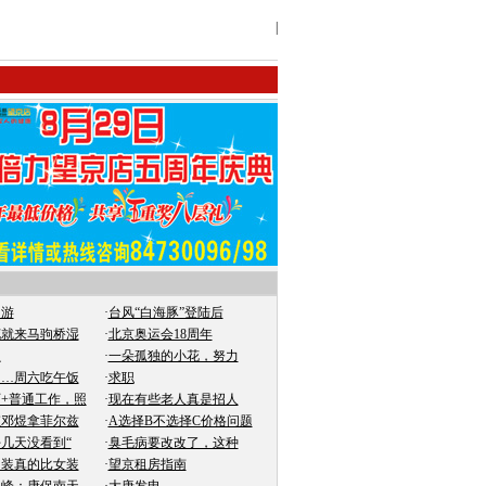
|
日游
·
台风“白海豚”登陆后
花就来马驹桥湿
·
北京奥运会18周年
报
·
一朵孤独的小花，努力
……周六吃午饭
·
求职
+普通工作，照
·
现在有些老人真是招人
虹邓煜拿菲尔兹
·
A选择B不选择C价格问题
几天没看到“
·
臭毛病要改改了，这种
男装真的比女装
·
望京租房指南