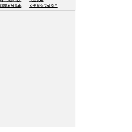
为峰：康保南天
·
大唐发电
京哪里有维修电
·
今天是全民健身日