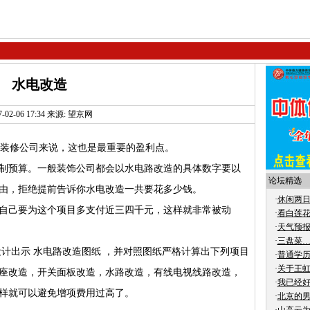
水电改造
7-02-06 17:34 来源: 望京网
修公司来说，这也是最重要的盈利点。
预算。一般装饰公司都会以水电路改造的具体数字要以
论坛精选
由，拒绝提前告诉你水电改造一共要花多少钱。
·
休闲两
己要为这个项目多支付近三四千元，这样就非常被动
·
看白莲
·
天气预
·
三盘菜
出示 水电路改造图纸 ，并对照图纸严格计算出下列项目
·
普通学历
·
关于王
座改造，开关面板改造，水路改造，有线电视线路改造，
·
我已经好
这样就可以避免增项费用过高了。
·
北京的