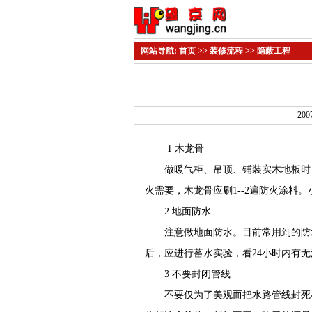
网站导航:
首页
>>
装修流程
>> 隐蔽工程
200
1 木龙骨
做暖气柜、吊顶、铺装实木地板时，
火需要，木龙骨应刷1--2遍防火涂料
2 地面防水
注意做地面防水。目前常用到的防水
后，应进行蓄水实验，看24小时内有
3 不要封闭管线
不要仅为了美观而把水路管线封死在