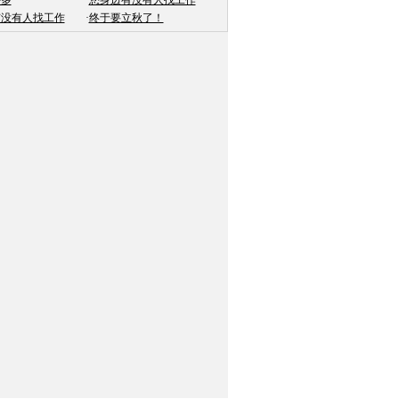
许多
·
您身边有没有人找工作
有没有人找工作
·
终于要立秋了！