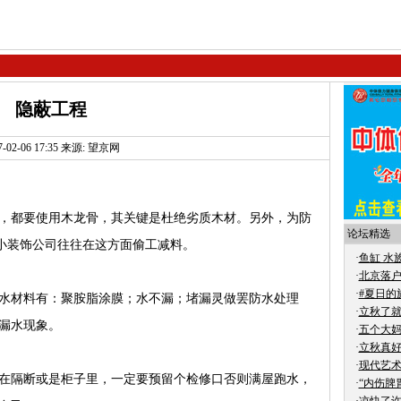
隐蔽工程
7-02-06 17:35 来源: 望京网
都要使用木龙骨，其关键是杜绝劣质木材。另外，为防
论坛精选
。小装饰公司往往在这方面偷工减料。
·
鱼缸 水
·
北京落
·
#夏日的
材料有：聚胺脂涂膜；水不漏；堵漏灵做罢防水处理
·
立秋了
无漏水现象。
·
五个大
·
立秋真
·
现代艺术
隔断或是柜子里，一定要预留个检修口否则满屋跑水，
·
“内伤脾