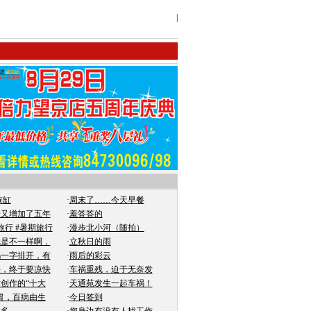
|
族缸
·
周末了……今天早餐
户又增加了五年
·
羞答答的
旅行 #暑期旅行
·
漫步北小河（随拍）
就是不一样啊，
·
立秋日的雨
妈一字排开，有
·
雨后的彩云
好，终于要凉快
·
车祸重残，迫于无奈发
创作的“十大
·
天通苑发生一起车祸！
胃，百病由生
·
今日签到